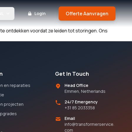
Offerte Aanvragen
NL
Login
te ontdekken voordat ze leiden tot storingen. Ons
n
Get In Touch
n en reparaties
Head Office
Emmen, Netherlands
ie
24/7 Emergency
 en projecten
+31 85 2033358
upgrades
Email
info@transformerservice.
com