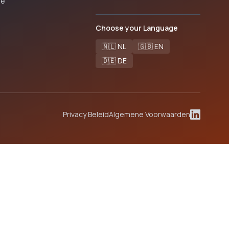
ie
Choose your Language
🇳🇱 NL
🇬🇧 EN
🇩🇪 DE
Privacy Beleid
Algemene Voorwaarden