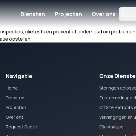
Diensten
Projecten
Over ons
🇳🇱
inspecties, olietests en preventief onderhoud om problemen 
tie opstellen.
Navigatie
Onze Dienste
Home
Storingen oplosse
Diensten
Testen en Inspect
Projecten
Off Site Retrofits
Over ons
Vervangingen en 
Request Quote
Olie Analyse